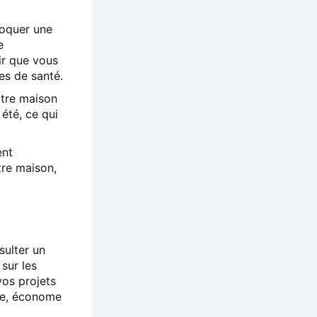
voquer une
e
ir que vous
es de santé.
otre maison
 été, ce qui
ent
otre maison,
sulter un
 sur les
vos projets
ble, économe