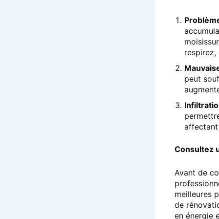
Problèmes
accumulat
moisissur
respirez,
Mauvais
peut souf
augmente 
Infiltrati
permettre
affectant 
Consultez u
Avant de co
professionne
meilleures p
de rénovati
en énergie 