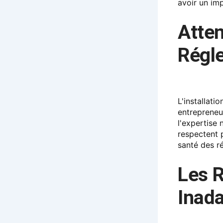
avoir un imp
Atten
Régl
L'installati
entrepreneu
l'expertise 
respectent p
santé des ré
Les R
Inad