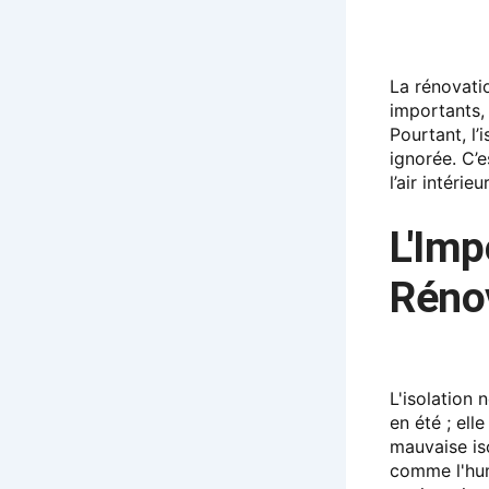
La rénovati
importants,
Pourtant, l
ignorée. C’e
l’air intéri
L'Imp
Réno
L'isolation
en été ; ell
mauvaise is
comme l'hum