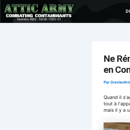
Aller
au
D
contenu
Numéro RBQ : 5838-‍1‍385-01
Ne Rén
en Com
Par
GrenierAr
Quand il s'
tout à l'ap
mais il y a 