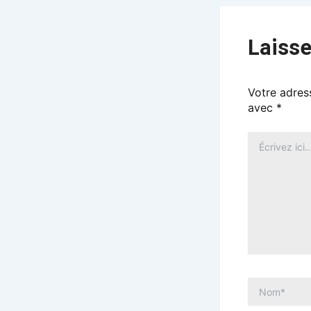
Laiss
Votre adress
avec
*
ÉCRIVEZ
ICI…
NOM*