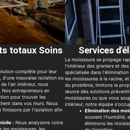
ts totaux Soins
Services d'é
La moisissure se propage rap
l'intérieur des greniers et de
olution complète pour leur
spécialisée dans l'éliminatio
s, d'une mauvaise isolation ou
les moisissures à la racine, e
 l'air intérieur, nous
du problème, limitons la pro
. Nos entrepreneurs en
œuvre des solutions préventi
tion pour trouver les
moisissures ou que vous soup
cachent dans vos murs. Nous
intérieur, notre équipe s'occu
finissons par l'isolation afin
Elimination des mois
souvent l'humidité, 
cile :
Nous analysons votre
éliminons les moisis
 les moisissures, les
de l'isolation.