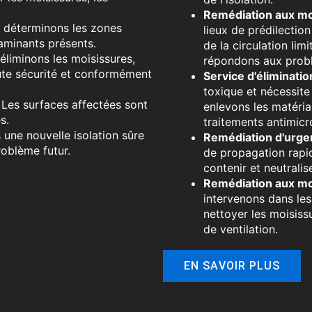
Remédiation aux moi
déterminons les zones
lieux de prédilection
taminants présents.
de la circulation lim
liminons les moisissures,
répondons aux probl
oute sécurité et conformément
Service d'éliminatio
toxique et nécessite
Les surfaces affectées sont
enlevons les matéria
s.
traitements antimicr
 une nouvelle isolation sûre
Remédiation d'urge
roblème futur.
de propagation rapi
contenir et neutralis
Remédiation aux moi
intervenons dans le
nettoyer les moisiss
de ventilation.
EN SAVOIR PLUS