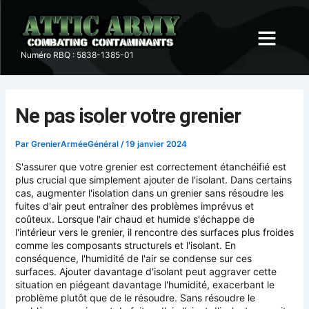
Aller
au
contenu
Numéro RBQ : 5838-‍1‍385-01
QUI SOMMES-NOUS
DOMAINE DE SERVICE
CONTACTEZ-NOUS
Ne pas isoler votre grenier
Par
GrenierArméeGénéral
/
19 janvier 2024
S'assurer que votre grenier est correctement étanchéifié est
plus crucial que simplement ajouter de l'isolant. Dans certains
cas, augmenter l'isolation dans un grenier sans résoudre les
fuites d'air peut entraîner des problèmes imprévus et
coûteux. Lorsque l'air chaud et humide s'échappe de
l'intérieur vers le grenier, il rencontre des surfaces plus froides
comme les composants structurels et l'isolant. En
conséquence, l'humidité de l'air se condense sur ces
surfaces. Ajouter davantage d'isolant peut aggraver cette
situation en piégeant davantage l'humidité, exacerbant le
problème plutôt que de le résoudre. Sans résoudre le