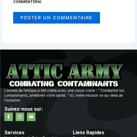
COMMENTERAI.
L’armée de l’attique a été créée avec une vision claire : " Combattre les
contaminants, améliorer votre santé. " Ici, notre mission va au-delà de
l’isolation.
Suivez-nous sur:
F
I
Y
a
c
o
c
ô
u
e
n
t
b
e
u
Services
Liens Rapides
o
-
b